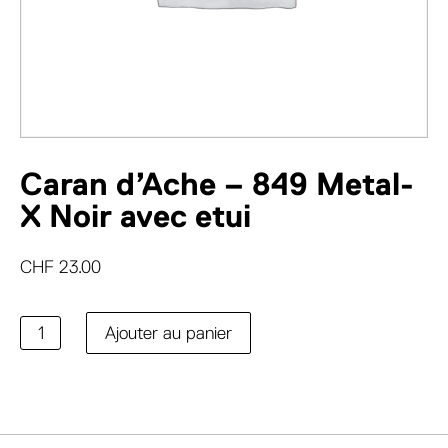
Caran d’Ache – 849 Metal-
X Noir avec etui
CHF
23.00
quantité
Ajouter au panier
de
Caran
d'Ache