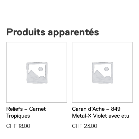
-
849
Metal-
X
Produits apparentés
Noir
avec
etui
Reliefs – Carnet
Caran d’Ache – 849
Tropiques
Metal-X Violet avec etui
CHF
18.00
CHF
23.00