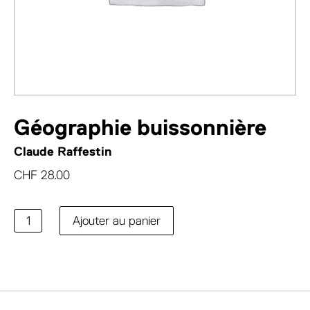
Géographie buissonnière
Claude Raffestin
CHF
28.00
quantité
Ajouter au panier
de
Géographie
buissonnière