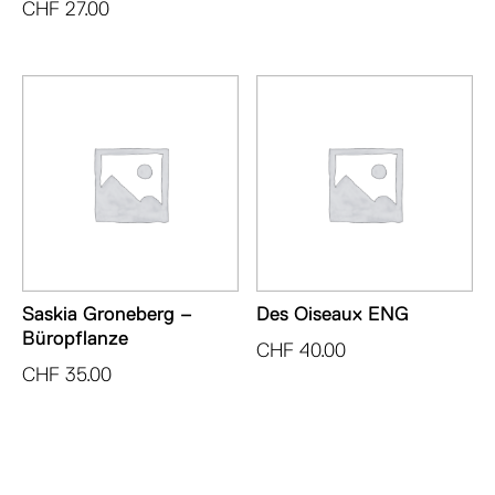
CHF
27.00
Saskia Groneberg –
Des Oiseaux ENG
Büropflanze
CHF
40.00
CHF
35.00