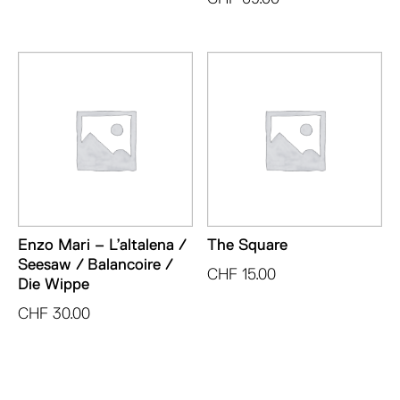
Enzo Mari – L’altalena /
The Square
Seesaw / Balancoire /
CHF
15.00
Die Wippe
CHF
30.00