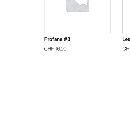
Profane #8
Les
CHF
16.00
CH