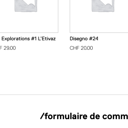
 Explorations #1 L’Etivaz
Disegno #24
F
29.00
CHF
20.00
/formulaire de com