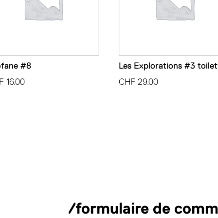
ofane #8
Les Explorations #3 toilet
F
16.00
CHF
29.00
/formulaire de com