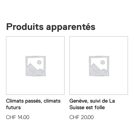
les
langues
Produits apparentés
Climats passés, climats
Genève, suivi de La
futurs
Suisse est folle
CHF
14.00
CHF
20.00