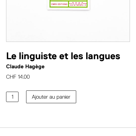
Le linguiste et les langues
Claude Hagège
CHF
14.00
quantité
Ajouter au panier
de
Le
linguiste
et