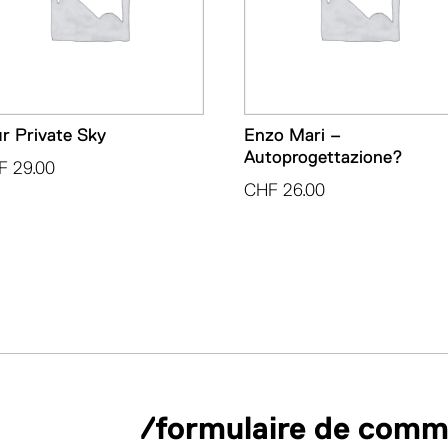
r Private Sky
Enzo Mari –
Autoprogettazione?
F
29.00
CHF
26.00
/formulaire de com