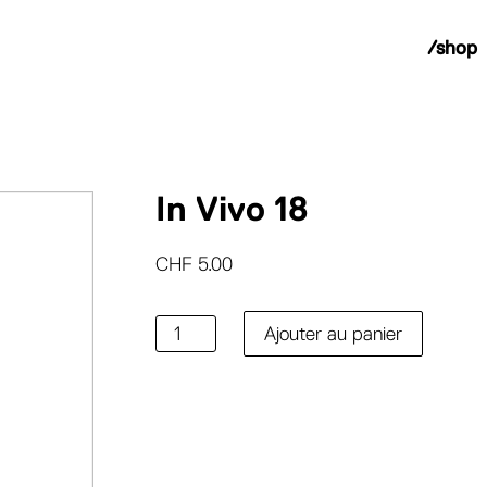
/shop
In Vivo 18
CHF
5.00
quantité
Ajouter au panier
de
In
Vivo
18