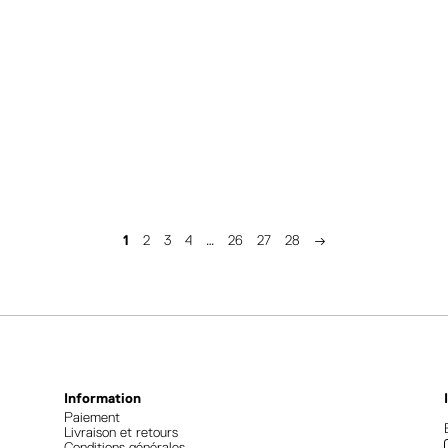
1
2
3
4
…
26
27
28
→
Information
Paiement
Livraison et retours
Conditions générales