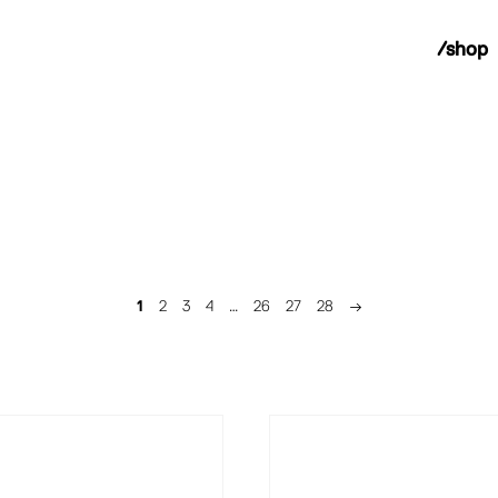
/shop
1
2
3
4
…
26
27
28
→