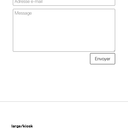
Envoyer
large/kiosk