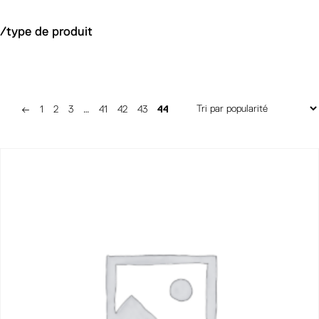
/type de produit
←
1
2
3
…
41
42
43
44