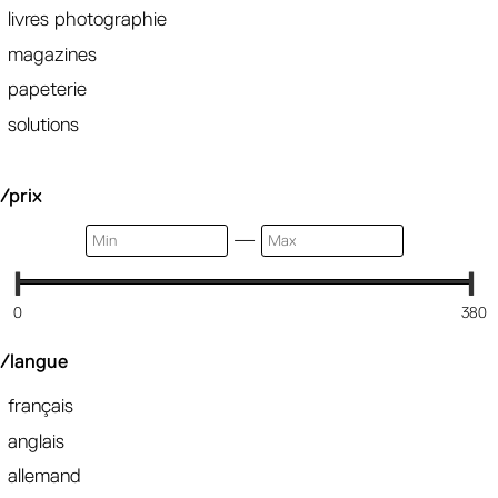
livres photographie
magazines
papeterie
solutions
/prix
—
0
380
/langue
français
anglais
allemand