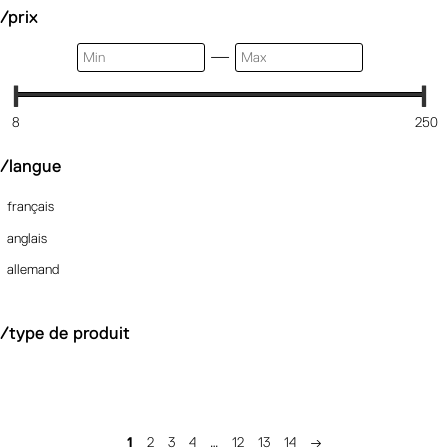
/prix
—
8
250
/langue
français
anglais
allemand
/type de produit
1
2
3
4
…
12
13
14
→