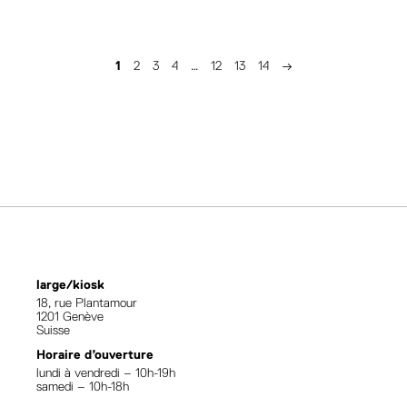
1
2
3
4
…
12
13
14
→
large/kiosk
18, rue Plantamour
1201 Genève
Suisse
Horaire d’ouverture
lundi à vendredi – 10h-19h
samedi – 10h-18h