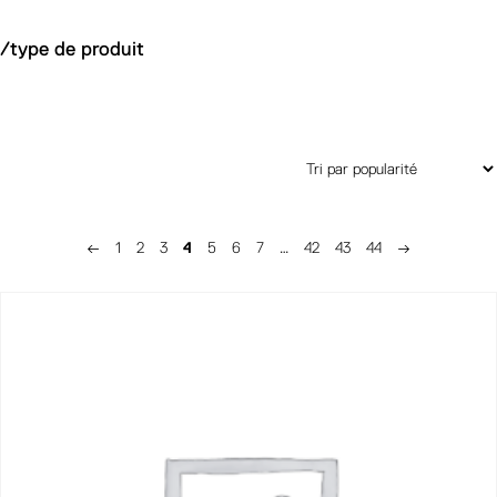
/type de produit
←
1
2
3
4
5
6
7
…
42
43
44
→