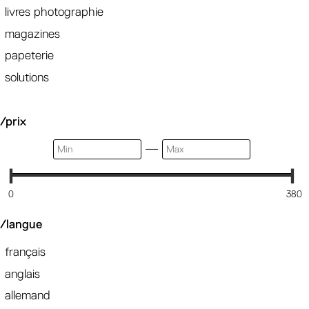
livres photographie
magazines
papeterie
solutions
/prix
—
0
380
/langue
français
anglais
allemand